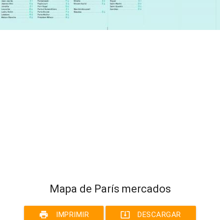
Mapa de París mercados
print
system_update_alt
IMPRIMIR
DESCARGAR